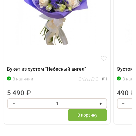
Букет из эустом "Небесный ангел"
Эустома
(0)
В наличии
В нали
5 490
₽
490
₽
1
–
+
–
В корзину