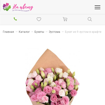
Главная
—
Каталог
—
Букеты
—
Эустома
—
Букет из 9 эустом в крафте