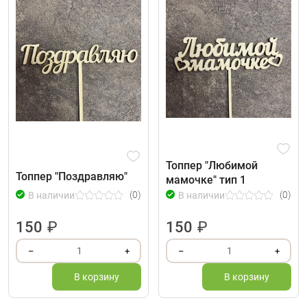
Топпер "Любимой
Топпер "Поздравляю"
мамочке" тип 1
(0)
(0)
В наличии
В наличии
150
₽
150
₽
1
1
–
+
–
+
В корзину
В корзину