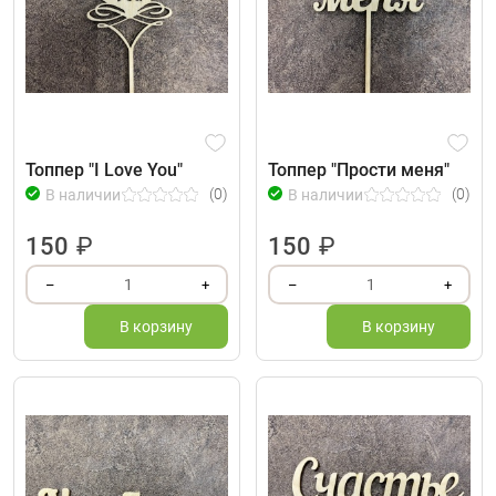
Топпер "I Love You"
Топпер "Прости меня"
(0)
(0)
В наличии
В наличии
150
₽
150
₽
1
1
–
+
–
+
В корзину
В корзину