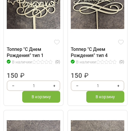
Топпер "С Днем
Топпер "С Днем
Рождения" тип 1
Рождения" тип 4
(0)
(0)
В наличии
В наличии
150
₽
150
₽
1
1
–
+
–
+
В корзину
В корзину