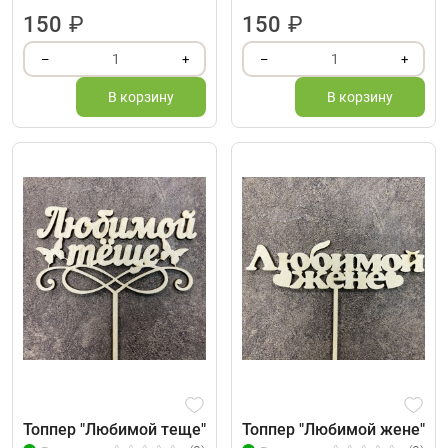
150
₽
150
₽
1
1
–
+
–
+
В корзину
В корзину
Топпер "Любимой теще"
Топпер "Любимой жене"