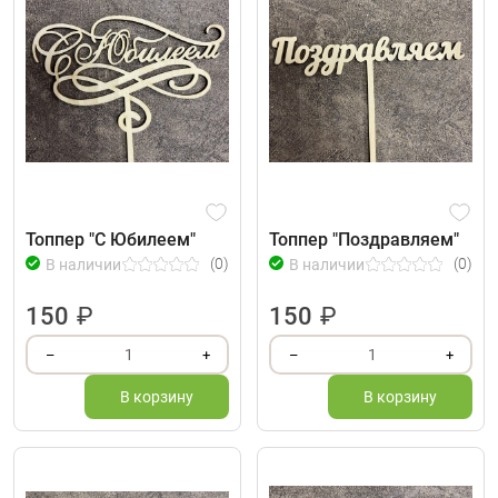
Топпер "С Юбилеем"
Топпер "Поздравляем"
(0)
(0)
В наличии
В наличии
150
₽
150
₽
1
1
–
+
–
+
В корзину
В корзину