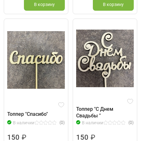
В корзину
В корзину
Топпер "С Днем
Топпер "Спасибо"
Свадьбы "
(0)
(0)
В наличии
В наличии
150
₽
150
₽