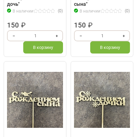
дочь"
сына"
(0)
(0)
В наличии
В наличии
150
₽
150
₽
1
1
–
+
–
+
В корзину
В корзину