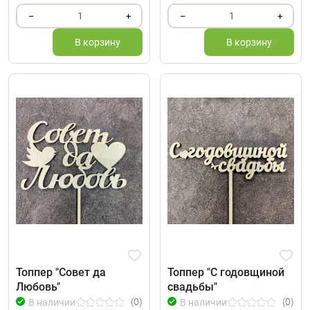
1
1
–
+
–
+
В корзину
В корзину
Топпер "Совет да
Топпер "С годовщиной
Любовь"
свадьбы"
(0)
(0)
В наличии
В наличии