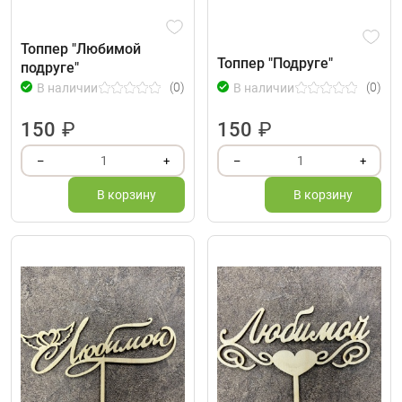
Топпер "Любимой
Топпер "Подруге"
подруге"
(0)
(0)
В наличии
В наличии
150
₽
150
₽
1
1
–
+
–
+
В корзину
В корзину