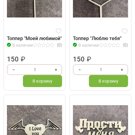
Топпер "Моей любимой"
Топпер "Люблю тебя"
(0)
(0)
В наличии
В наличии
150
₽
150
₽
1
1
–
+
–
+
В корзину
В корзину