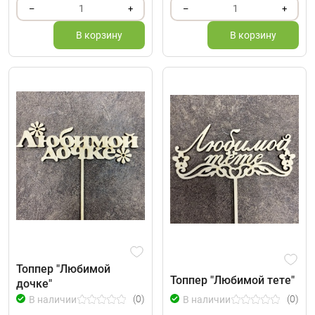
1
1
–
+
–
+
В корзину
В корзину
Топпер "Любимой
Топпер "Любимой тете"
дочке"
(0)
(0)
В наличии
В наличии