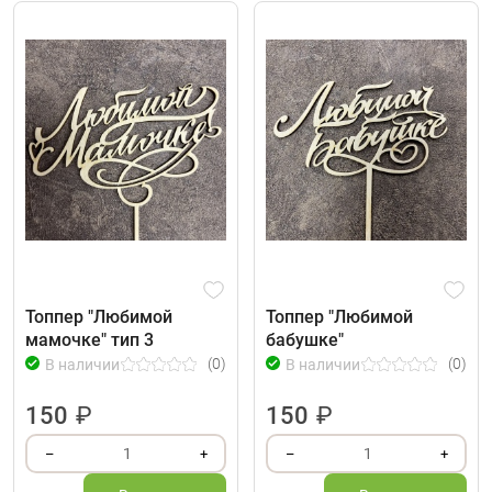
Топпер "Любимой
Топпер "Любимой
мамочке" тип 3
бабушке"
(0)
(0)
В наличии
В наличии
150
₽
150
₽
1
1
–
+
–
+