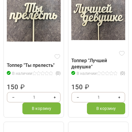
Топпер "Лучшей
Топпер "Ты прелесть"
девушке"
(0)
(0)
В наличии
В наличии
150
₽
150
₽
1
1
–
+
–
+
В корзину
В корзину