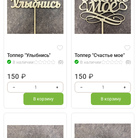
Топпер "Улыбнись"
Топпер "Счастье мое"
(0)
(0)
В наличии
В наличии
150
₽
150
₽
1
1
–
+
–
+
В корзину
В корзину