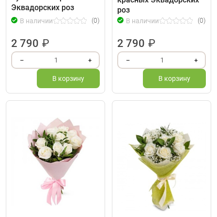
Эквадорских роз
роз
(0)
(0)
В наличии
В наличии
2 790
₽
2 790
₽
1
1
–
+
–
+
В корзину
В корзину