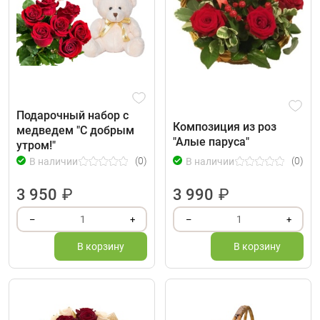
Подарочный набор с
Композиция из роз
медведем "С добрым
"Алые паруса"
утром!"
(0)
(0)
В наличии
В наличии
3 950
₽
3 990
₽
1
1
–
+
–
+
В корзину
В корзину