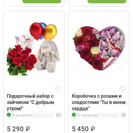
Подарочный набор с
Коробочка с розами и
зайчиком "С добрым
сладостями "Ты в моем
утром!"
сердце"
(0)
(0)
В наличии
В наличии
5 290
₽
5 450
₽