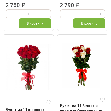
2 750
₽
2 790
₽
1
1
–
+
–
+
В корзину
В корзину
Букет из 11 белых и
Букет из 11 красных
красных Эквадорских