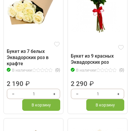
Букет из 7 белых
Букет из 9 красных
Эквадорских роз в
Эквадорских роз
крафте
(0)
(0)
В наличии
В наличии
2 190
₽
2 290
₽
1
1
–
+
–
+
В корзину
В корзину