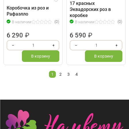
17 красных
Коробочка из роз и
Эквадорских роз в
Рафаэлло
коробке
(0)
(0)
В наличии
В наличии
6 290
₽
6 590
₽
1
1
–
+
–
+
В корзину
В корзину
1
2
3
4