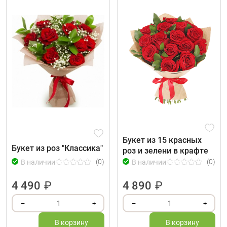
Букет из 15 красных
Букет из роз "Классика"
роз и зелени в крафте
(0)
(0)
В наличии
В наличии
4 490
₽
4 890
₽
1
1
–
+
–
+
В корзину
В корзину