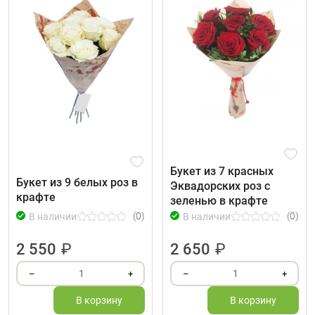
Букет из 7 красных
Букет из 9 белых роз в
Эквадорских роз с
крафте
зеленью в крафте
(0)
(0)
В наличии
В наличии
2 550
₽
2 650
₽
1
1
–
+
–
+
В корзину
В корзину