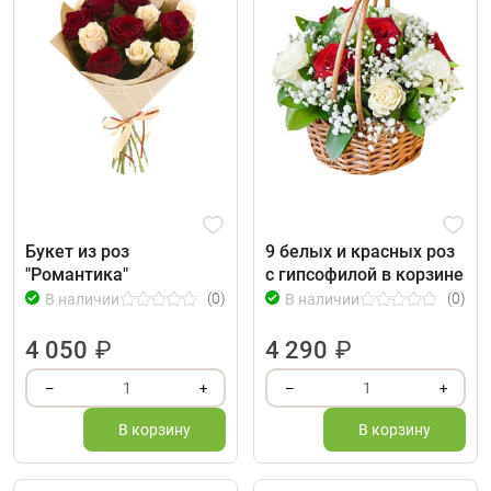
Букет из роз
9 белых и красных роз
"Романтика"
с гипсофилой в корзине
(0)
(0)
В наличии
В наличии
4 050
₽
4 290
₽
1
1
–
+
–
+
В корзину
В корзину