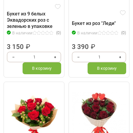
Букет из 9 белых
Эквадорских роз с
Букет из роз "Леди"
зеленью в упаковке
(0)
(0)
В наличии
В наличии
3 150
₽
3 390
₽
1
1
–
+
–
+
В корзину
В корзину