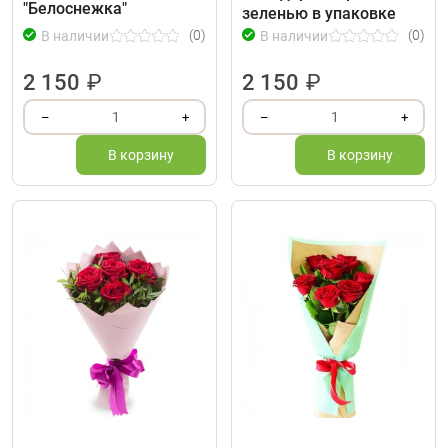
"Белоснежка"
зеленью в упаковке
(0)
(0)
В наличии
В наличии
2 150
₽
2 150
₽
1
1
–
+
–
+
В корзину
В корзину