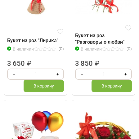
Букет из роз
Букет из роз "Лирика"
"Разговоры о любви"
(0)
(0)
В наличии
В наличии
3 650
₽
3 850
₽
1
1
–
+
–
+
В корзину
В корзину