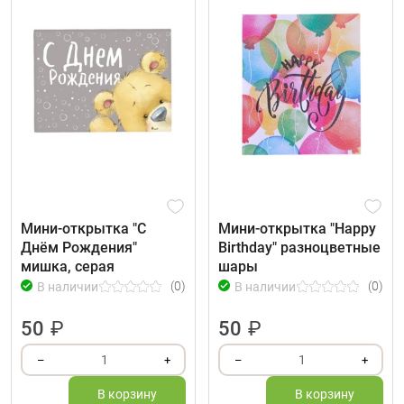
Мини-открытка "С
Мини-открытка "Happy
Днём Рождения"
Birthday" разноцветные
мишка, серая
шары
(0)
(0)
В наличии
В наличии
50
₽
50
₽
1
1
–
+
–
+
В корзину
В корзину