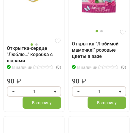
Открытка "Любимой
Открытка-сердце
мамочке!" розовые
"Люблю..." коробка с
цветы в вазе
шарами
(0)
(0)
В наличии
В наличии
90
₽
90
₽
1
1
–
+
–
+
В корзину
В корзину