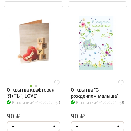
Открытка крафтовая
Открытка "С
"Я+ТЫ", LOVE"
рождением малыша"
(0)
(0)
В наличии
В наличии
90
₽
90
₽
1
1
–
+
–
+