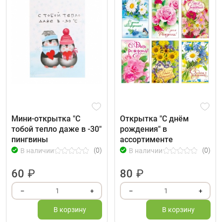
Мини-открытка "С
Открытка "С днём
тобой тепло даже в -30"
рождения" в
пингвины
ассортименте
(0)
(0)
В наличии
В наличии
60
₽
80
₽
1
1
–
+
–
+
В корзину
В корзину