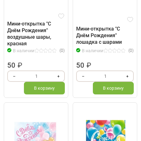
Мини-открытка "С
Мини-открытка "С
Днём Рождения"
Днём Рождения"
воздушные шары,
лошадка с шарами
красная
(0)
(0)
В наличии
В наличии
50
₽
50
₽
1
1
–
+
–
+
В корзину
В корзину