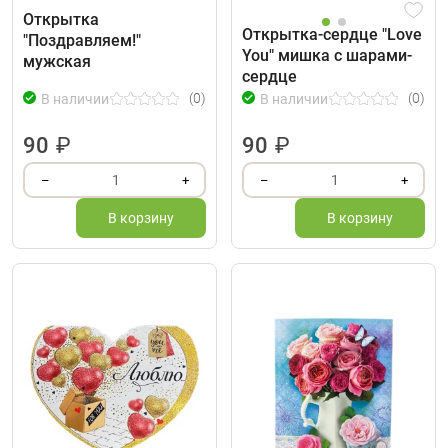
Открытка
Открытка-сердце "Love
"Поздравляем!"
You" мишка с шарами-
мужская
сердце
(0)
(0)
В наличии
В наличии
90
₽
90
₽
1
1
–
+
–
+
В корзину
В корзину