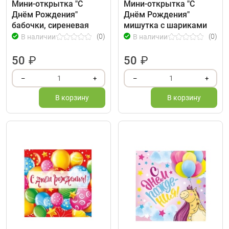
Мини-открытка "С
Мини-открытка "С
Днём Рождения"
Днём Рождения"
бабочки, сиреневая
мишутка с шариками
(0)
(0)
В наличии
В наличии
50
₽
50
₽
1
1
–
+
–
+
В корзину
В корзину