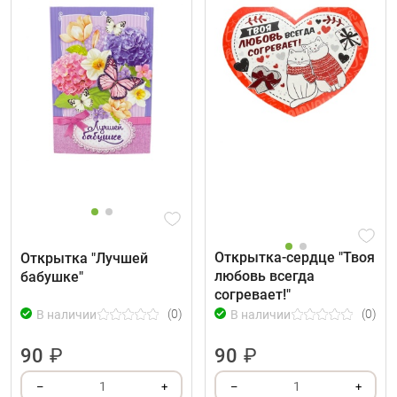
Открытка-сердце "Твоя
Открытка "Лучшей
любовь всегда
бабушке"
согревает!"
(0)
(0)
В наличии
В наличии
90
₽
90
₽
1
1
–
+
–
+