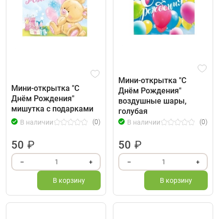
Мини-открытка "С
Мини-открытка "С
Днём Рождения"
Днём Рождения"
воздушные шары,
мишутка с подарками
голубая
(0)
(0)
В наличии
В наличии
50
₽
50
₽
1
1
–
+
–
+
В корзину
В корзину