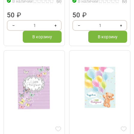
(0)
(0)
В наличии
В наличии
50
₽
50
₽
1
1
–
+
–
+
В корзину
В корзину