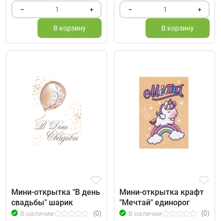
1
1
–
+
–
+
В корзину
В корзину
Мини-открытка "В день
Мини-открытка крафт
свадьбы" шарик
"Мечтай" единорог
(0)
(0)
В наличии
В наличии