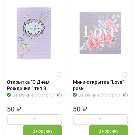
Открытка "С Днём
Мини-открытка "Love"
Рождения!" тип 3
розы
(0)
(0)
В наличии
В наличии
50
₽
50
₽
1
1
–
+
–
+
В корзину
В корзину