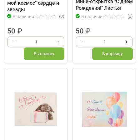
Мини-открытка "С днем
мой космос" сердце и
Рождения!" Листья
звезды
(0)
(0)
В наличии
В наличии
50
₽
50
₽
1
1
–
+
–
+
В корзину
В корзину