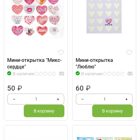
Мини-открытка "Микс-
Мини-открытка
сердце"
"Люблю"
(0)
(0)
В наличии
В наличии
50
₽
60
₽
1
1
–
+
–
+
В корзину
В корзину