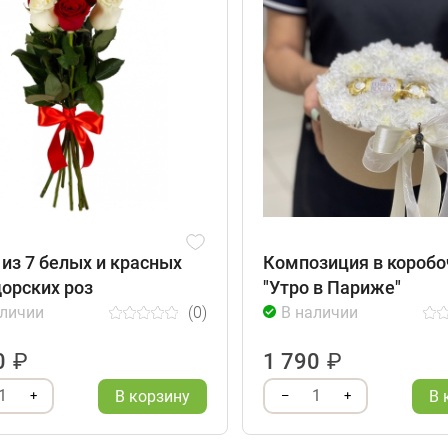
 из 7 белых и красных
Композиция в коробо
орских роз
"Утро в Париже"
аличии
(0)
В наличии
0
₽
1 790
₽
1
1
В корзину
В 
+
–
+