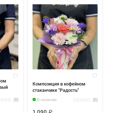
ном
Композиция в кофейном
овый
стаканчике "Радость"
(0)
В наличии
(0)
1 090
₽