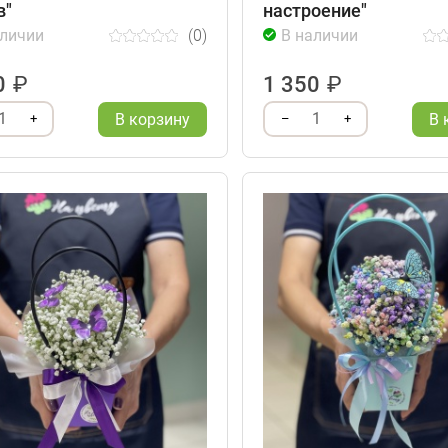
в"
настроение"
аличии
(0)
В наличии
0
₽
1 350
₽
1
1
В корзину
В 
+
–
+