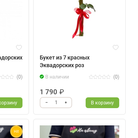
адорских
Букет из 7 красных
Эквадорских роз
(0)
В наличии
(0)
1 790
₽
1
корзину
В корзину
–
+
Hit