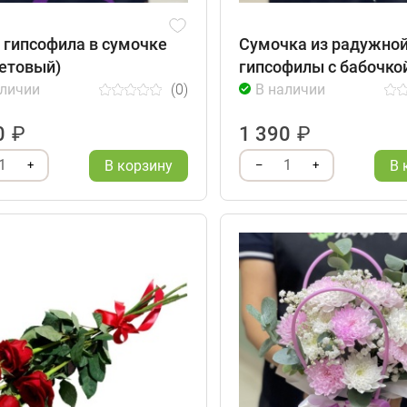
 гипсофила в сумочке
Сумочка из радужно
етовый)
гипсофилы с бабочко
аличии
(0)
В наличии
0
₽
1 390
₽
1
1
В корзину
В 
+
–
+