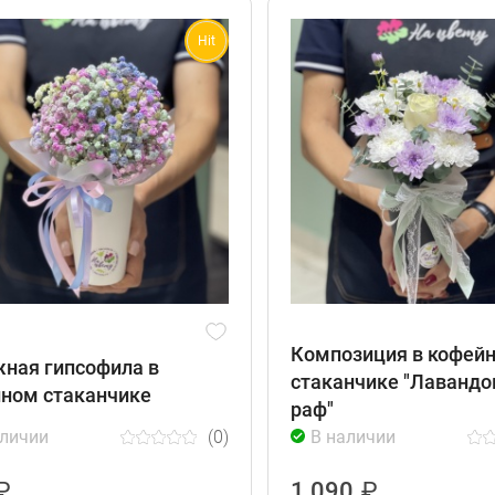
Hit
Композиция в кофей
ная гипсофила в
стаканчике "Лаванд
ном стаканчике
раф"
аличии
(0)
В наличии
₽
1 090
₽