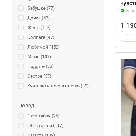
чувст
Бабушке (77)
В н
Дочке (53)
1 19
Жене (113)
–
Коллеге (47)
Любимой (152)
Маме (107)
Подруге (73)
Сестре (57)
Учителю и воспитателю (39)
Повод
1 сентября (25)
14 февраля (117)
8 марта (109)