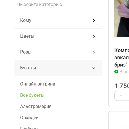
Выберите категорию
Кому
Цветы
Компо
Розы.
эвкал
бриз"
Букеты
В н
Онлайн-витрина
1 75
Все букеты
–
Альстромерия
Орхидеи
Герберы