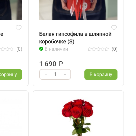
ке
Белая гипсофила в шляпной
коробочке (S)
(0)
В наличии
(0)
1 690
₽
1
корзину
В корзину
–
+