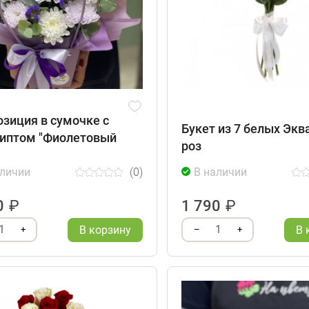
зиция в сумочке с
Букет из 7 белых Экв
иптом "Фиолетовый
роз
аличии
(0)
В наличии
0
₽
1 790
₽
1
1
В корзину
В 
+
–
+