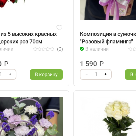
 из 5 высоких красных
Композиция в сумоч
орских роз 70см
"Розовый фламинго"
аличии
(0)
В наличии
0
₽
1 590
₽
1
1
В корзину
В 
+
–
+