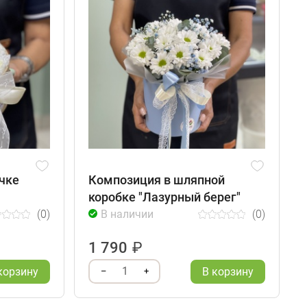
чке
Композиция в шляпной
коробке "Лазурный берег"
(0)
В наличии
(0)
1 790
₽
1
корзину
В корзину
–
+