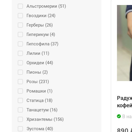
Альстромерии (51)
Гвоздики (24)
Герберы (26)
Гиперикум (4)
Гипсофила (37)
Лилии (11)
Орхидеи (44)
Пионы (2)
Розы (231)
Ромашки (1)
Радуж
Статица (18)
кофей
Танацетум (16)
В н
Хризантемы (156)
Эустома (40)
890