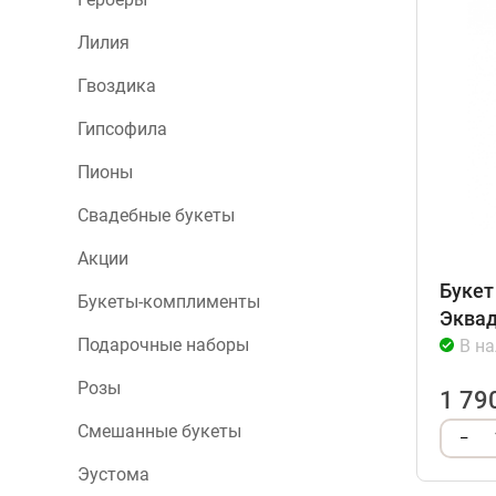
Лилия
Гвоздика
Гипсофила
Пионы
Свадебные букеты
Акции
Букет
Букеты-комплименты
Эквад
Подарочные наборы
В н
Розы
1 79
Смешанные букеты
–
Эустома