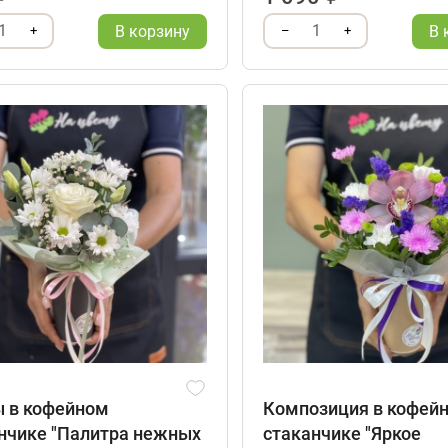
1
1
В корзину
В 
+
–
+
 в кофейном
Композиция в кофей
нчике "Палитра нежных
стаканчике "Яркое