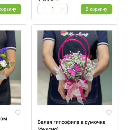
1
корзину
В корзину
–
+
ном
Белая гипсофила в сумочке
(фуксия)