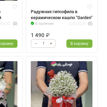
й
Радужная гипсофила в
й
керамическом кашпо "Garden"
(0)
В наличии
(0)
1 490
₽
1
корзину
В корзину
–
+