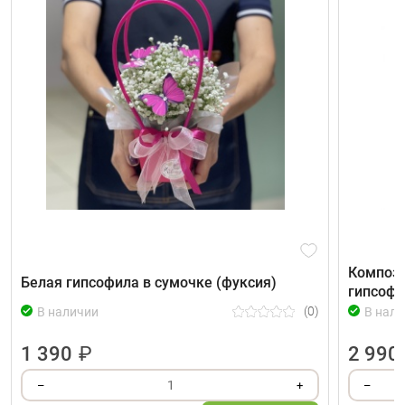
Компози
Белая гипсофила в сумочке (фуксия)
гипсофи
(0)
В наличии
В нали
1 390
₽
2 990
1
–
+
–