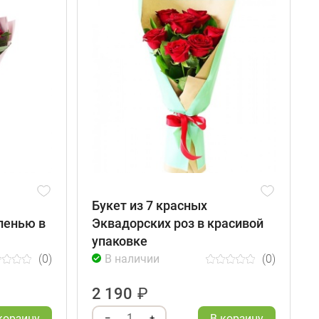
Букет из 7 красных
ленью в
Эквадорских роз в красивой
упаковке
(0)
В наличии
(0)
2 190
₽
1
корзину
В корзину
–
+