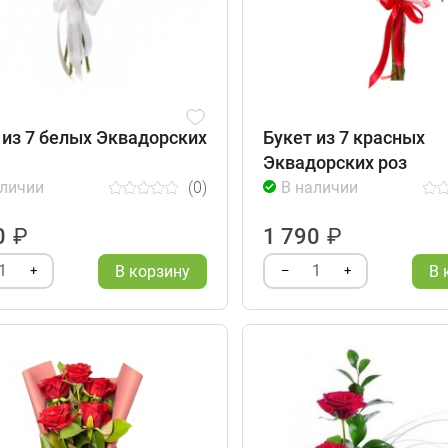
 из 7 белых Эквадорских
Букет из 7 красных
Эквадорских роз
аличии
(0)
В наличии
0
₽
1 790
₽
1
1
В корзину
В 
+
–
+