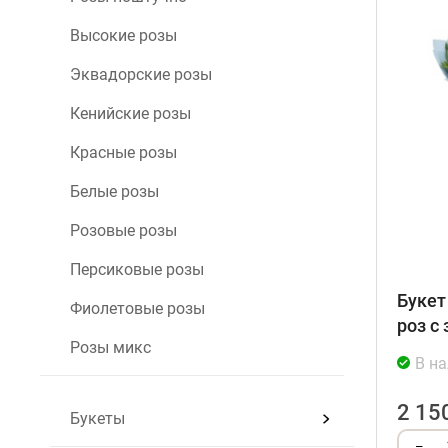
Высокие розы
Эквадорские розы
Кенийские розы
Красные розы
Белые розы
Розовые розы
Персиковые розы
Букет
Фиолетовые розы
роз с
Розы микс
В н
2 15
Букеты
–