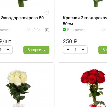
 Эквадорская роза 50
Красная Эквадорская
50см
аличии
(0)
В наличии
₽/шт
250
₽
1
1
В корзину
В 
+
–
+