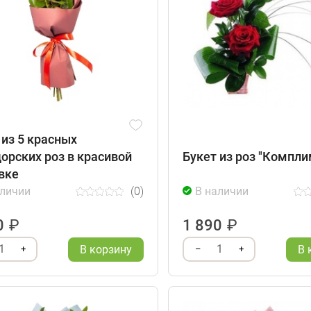
 из 5 красных
орских роз в красивой
Букет из роз "Компли
вке
аличии
(0)
В наличии
0
₽
1 890
₽
1
1
В корзину
В 
+
–
+