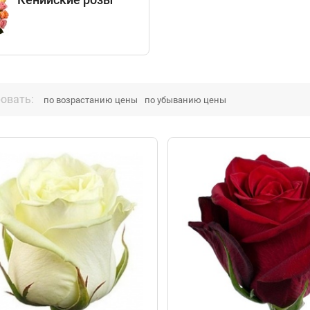
овать:
по возрастанию цены
по убыванию цены