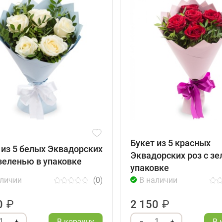
Букет из 5 красных
 из 5 белых Эквадорских
Эквадорских роз с зе
 зеленью в упаковке
упаковке
аличии
(0)
В наличии
0
₽
2 150
₽
1
1
В корзину
В 
+
–
+