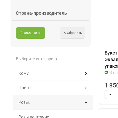
Страна-производитель
Применить
✕
Сбросить
Букет
Выберите категорию
Эквад
упако
В н
Кому
1 85
Цветы
–
Розы.
Розы поштучно