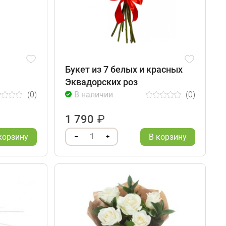
Букет из 7 белых и красных
Эквадорских роз
(0)
В наличии
(0)
1 790
₽
1
корзину
В корзину
–
+