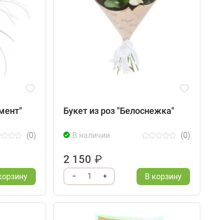
мент"
Букет из роз "Белоснежка"
(0)
В наличии
(0)
2 150
₽
1
корзину
В корзину
–
+