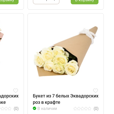
адорских
Букет из 7 белых Эквадорских
вке
роз в крафте
(0)
В наличии
(0)