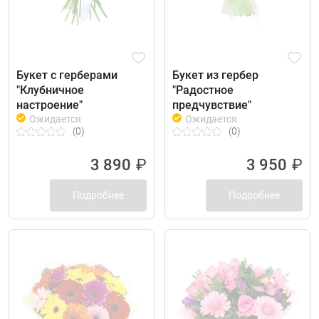
Букет с герберами
Букет из гербер
"Клубничное
"Радостное
настроение"
предчувствие"
Ожидается
Ожидается
(0)
(0)
3 890
₽
3 950
₽
Подробнее
Подробнее