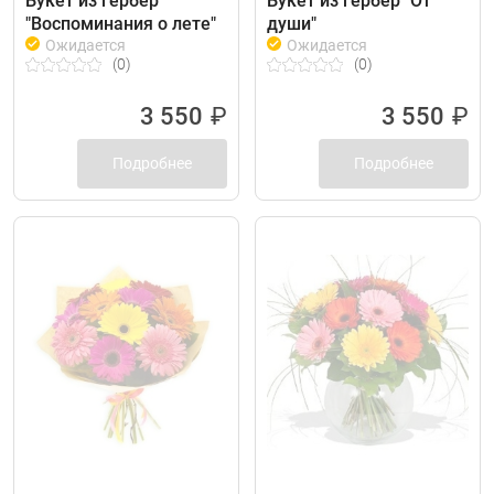
Букет из гербер
Букет из гербер "От
"Воспоминания о лете"
души"
Ожидается
Ожидается
(0)
(0)
3 550
₽
3 550
₽
Подробнее
Подробнее