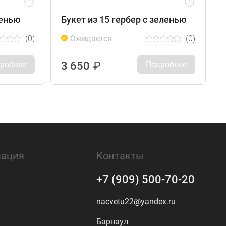
ленью
Букет из 15 гербер с зеленью
Б
(0)
Ожидается
(0)
робнее
3 650
₽
Подробнее
ация
Контакты
+7 (909) 500-70-20
nacvetu22@yandex.ru
Барнаул