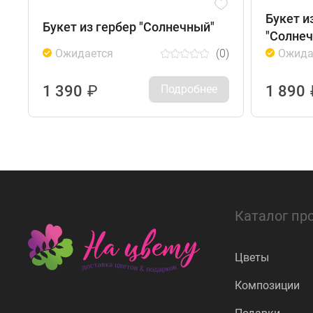
Букет и
Букет из гербер "Солнечный"
"Солнеч
Ожидается
(0)
Ожида
1 390
₽
Подробнее
1 890
Каталог пр
Цветы
Композиции