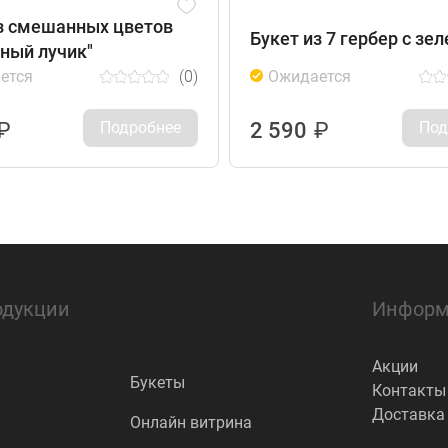
з смешанных цветов
Букет из 7 гербер с зе
ный лучик"
ется
(0)
Ожидается
₽
Подробнее
2 590
₽
Под
одукции
Информ
Акции
Букеты
Контакты
Доставка
Онлайн витрина