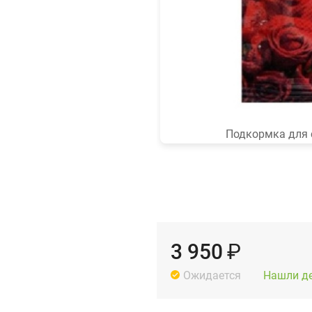
Подкормка для 
3 950
₽
Нашли д
Ожидается