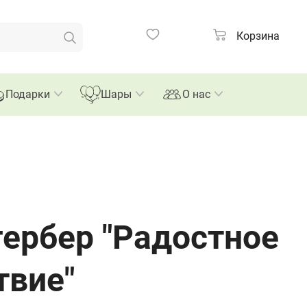
Корзина
Подарки
Шары
О нас
гербер "Радостное
твие"