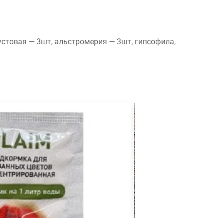
устовая — 3шт, альстромерия — 3шт, гипсофила,