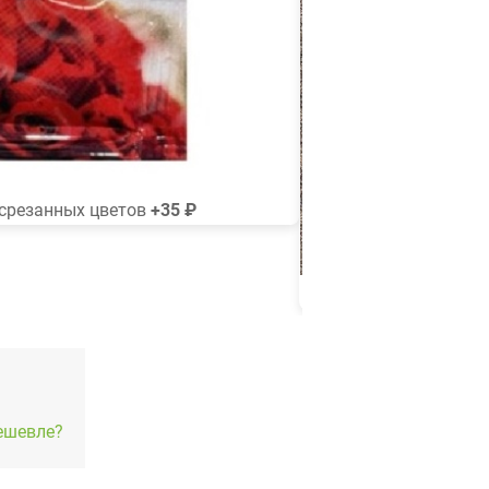
срезанных цветов
+35 ₽
Топпер
ешевле?