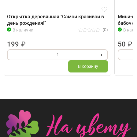
Открытка деревянная "Самой красивой в
Мини-от
день рождения!"
бабочки
(0)
В наличии
В нали
199
₽
50
₽
1
–
+
–
В корзину