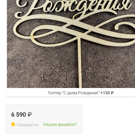
Топпер "С днем Рождения"
+150 ₽
6 590
₽
Нашли дешевле?
Ожидается