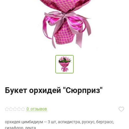
Букет орхидей "Сюрприз"
0
отзывов
орхидея цимбидиум — 3 шт, аспидистра, рускус, берграсс,
сизафлор, лента