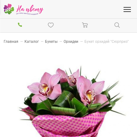
Главная
—
Каталог
—
Букеты
—
Орхидеи
—
Букет орхидей "Сюрприз"