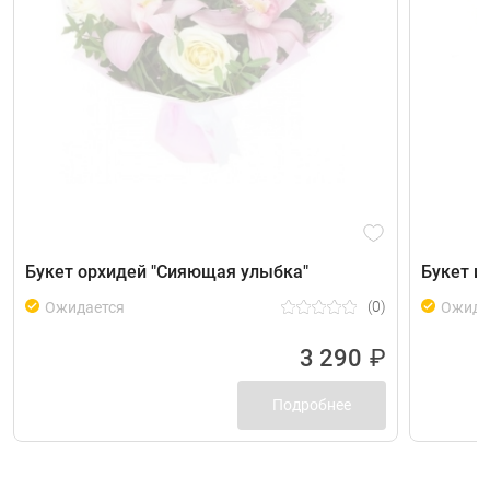
Букет орхидей "Сияющая улыбка"
Букет и
(0)
Ожидается
Ожида
3 290
₽
Подробнее