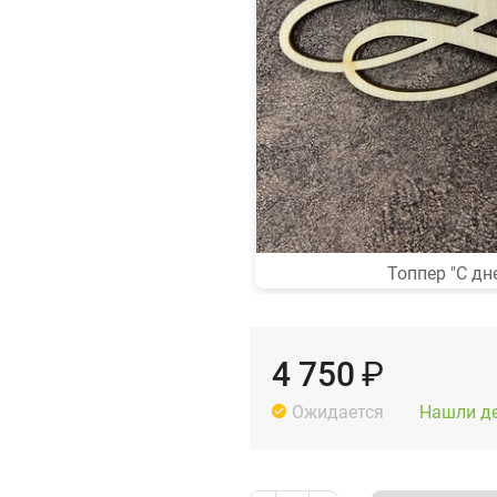
Топпер "С д
4 750
₽
Нашли д
Ожидается