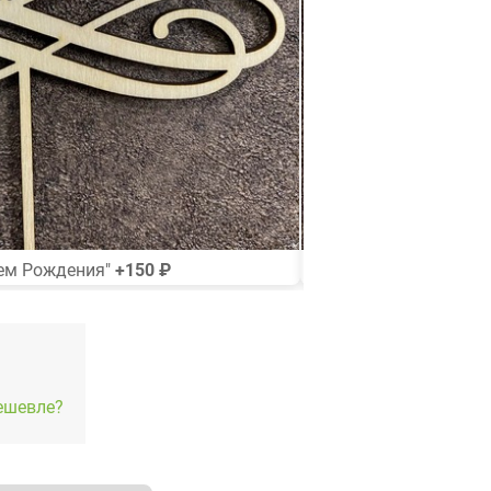
нем Рождения"
+150 ₽
Топпер
ешевле?