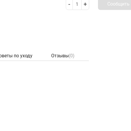
-
+
Сообщить 
1
оветы по уходу
Отзывы
(0)