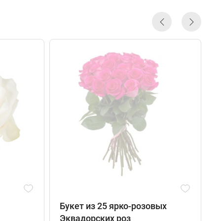
Букет из 25 ярко-розовых
я
Эквадорских роз