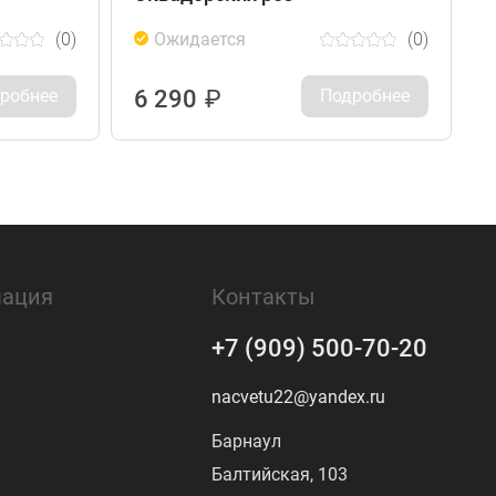
(0)
Ожидается
(0)
робнее
6 290
₽
Подробнее
ация
Контакты
+7 (909) 500-70-20
nacvetu22@yandex.ru
Барнаул
Балтийская, 103