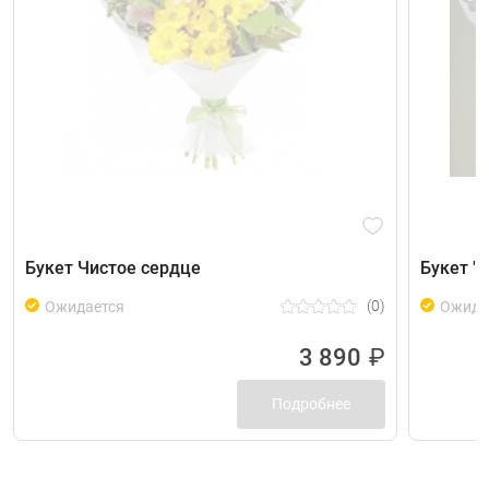
Букет Чистое сердце
Букет "
(0)
Ожидается
Ожида
3 890
₽
Подробнее