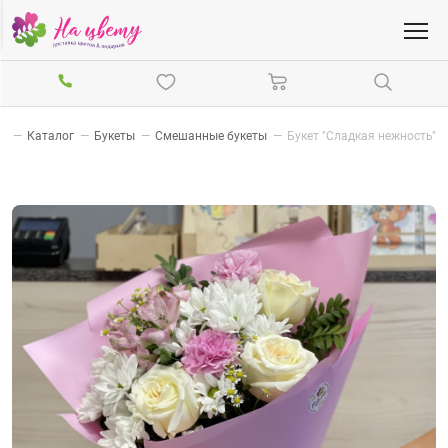
ая
—
Каталог
—
Букеты
—
Смешанные букеты
—
Букет "Сладкая нежность"