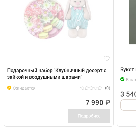
Букет ц
Подарочный набор "Клубничный десерт с
зайкой и воздушными шарами"
В нали
(0)
Ожидается
3 540
7 990
₽
–
Подробнее