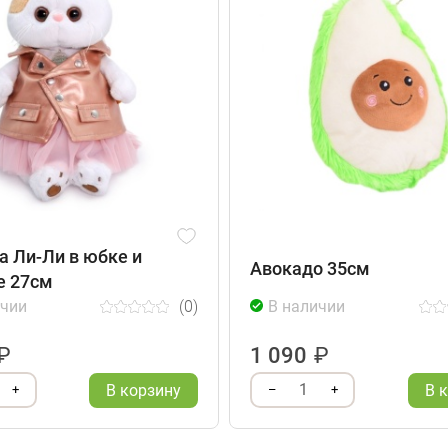
 Ли-Ли в юбке и
Авокадо 35см
е 27см
ичии
(0)
В наличии
₽
1 090
₽
1
В корзину
В 
+
–
+