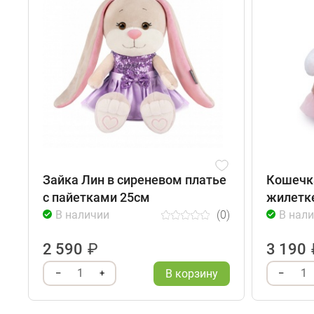
Зайка Лин в сиреневом платье
Кошечка
с пайетками 25см
жилетк
В наличии
(0)
В нал
2 590
₽
3 190
1
1
В корзину
–
+
–