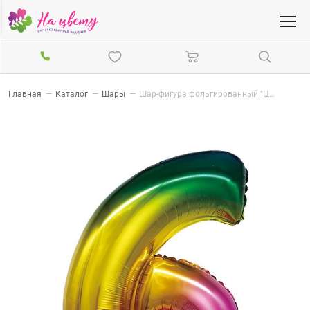
Главная
—
Каталог
—
Шары
—
Шар-фигура фольгированный "Цифра 6" радужный 86см