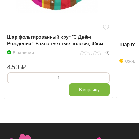
Шар фольгированный круг "С Днём
Рождения!" Разноцветные полосы, 46см
Шар гел
(0)
В наличии
Ожида
450
₽
1
–
+
В корзину