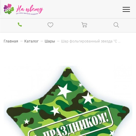
Главная
—
Каталог
—
Шары
—
Шар фольгированный звезда "С праздником" камуфляж военный, 56 см