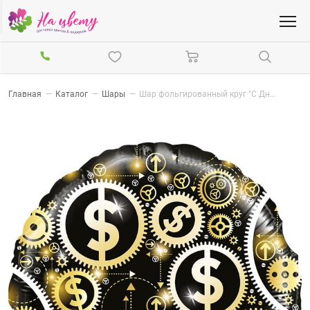
Главная
—
Каталог
—
Шары
—
Шар фольгированный круг "С Днём Рождения!" Доллары, черный, 46см