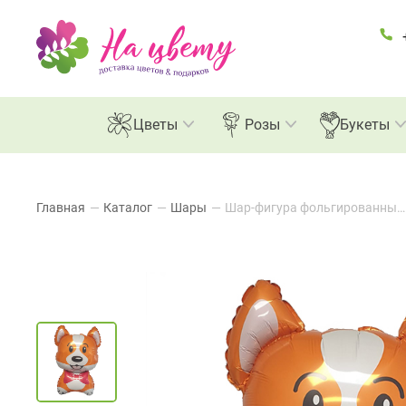
Цветы
Розы
Букеты
Главная
—
Каталог
—
Шары
—
Шар-фигура фольгированный "Корги", 71см