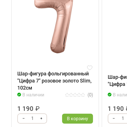
Шар-фигура фольгированный
Шар-фи
"Цифра 7" розовое золото Slim,
"Цифра 
102см
В наличии
(0)
В нал
1 190
₽
1 190
1
1
В корзину
–
+
–