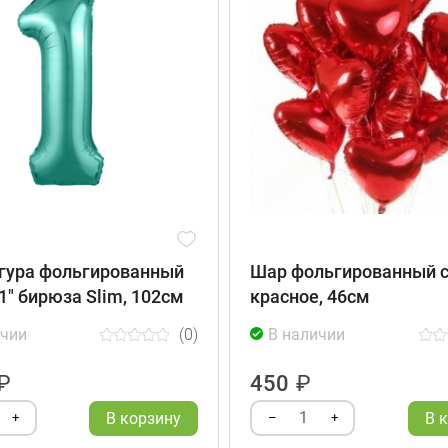
гура фольгированный
Шар фольгированный 
1" бирюза Slim, 102см
красное, 46см
ичии
(0)
В наличии
₽
450
₽
1
В корзину
В 
+
–
+