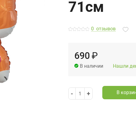
71см
0
отзывов
690
₽
Нашли де
В наличии
В корзи
-
+
1