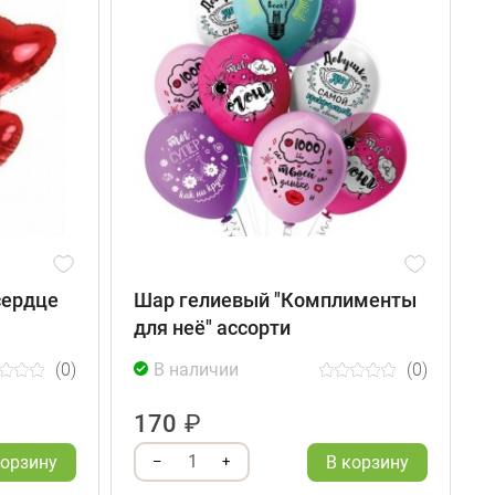
сердце
Шар гелиевый "Комплименты
для неё" ассорти
"
(0)
В наличии
(0)
170
₽
1
корзину
В корзину
–
+