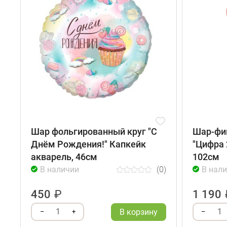
Шар фольгированный круг "С
Шар-фи
Днём Рождения!" Капкейк
"Цифра 
акварель, 46см
102см
В наличии
(0)
В нал
450
₽
1 190
1
1
В корзину
–
+
–