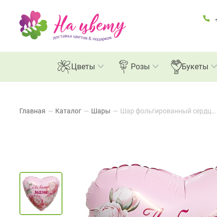
Цветы
Розы
Букеты
Главная
—
Каталог
—
Шары
—
Шар фольгированный сердце "Любимой маме", 46см