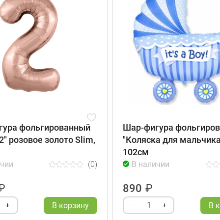
гура фольгированный
Шар-фигура фольгиро
2" розовое золото Slim,
"Коляска для мальчика
102см
ичии
(0)
В наличии
₽
890
₽
1
В корзину
В 
+
–
+