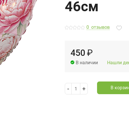
46см
0
отзывов
450
₽
Нашли де
В наличии
В корзи
-
+
1