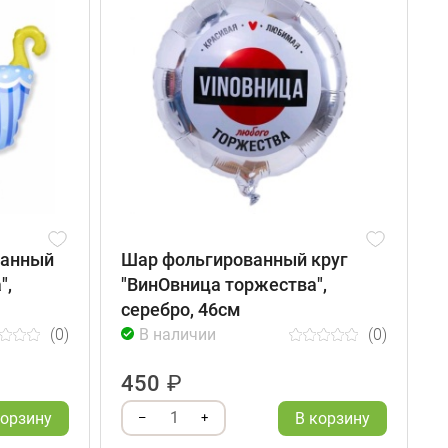
ванный
Шар фольгированный круг
",
"ВинОвница торжества",
"
серебро, 46см
(0)
В наличии
(0)
450
₽
1
корзину
В корзину
–
+