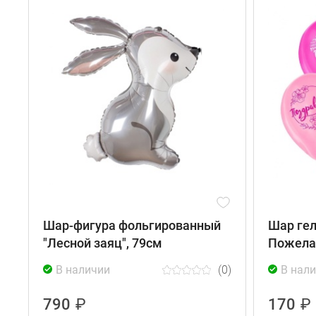
Шар-фигура фольгированный
Шар гел
"Лесной заяц", 79см
Пожела
В наличии
(0)
В нал
790
₽
170
₽