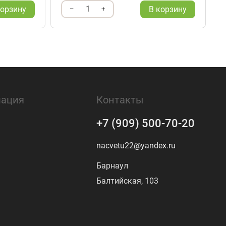
1
корзину
В корзину
–
+
ация
Контакты
+7 (909) 500-70-20
nacvetu22@yandex.ru
Барнаул
Балтийская, 103