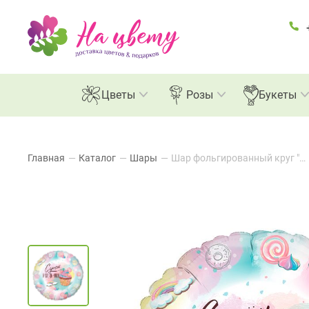
Цветы
Розы
Букеты
Главная
—
Каталог
—
Шары
—
Шар фольгированный круг "С Днём Рождения!" Капкейк акварель, 46см