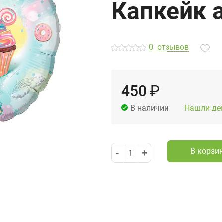
Капкейк 
0
отзывов
450
₽
Нашли де
В наличии
В корзи
-
+
1