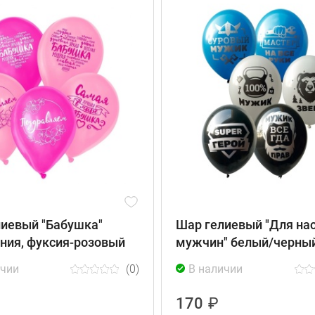
иевый "Бабушка"
Шар гелиевый "Для на
ния, фуксия-розовый
мужчин" белый/черны
ичии
(0)
В наличии
170
₽