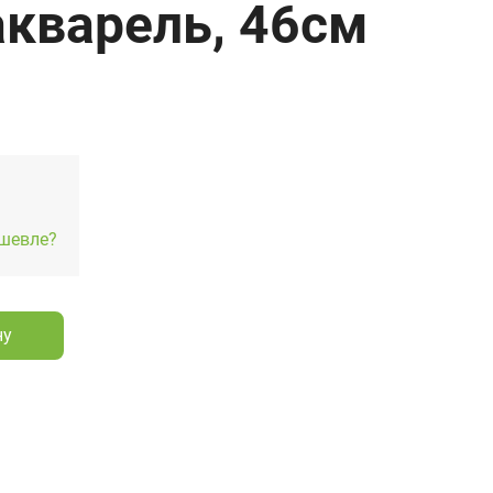
акварель, 46см
шевле?
ну