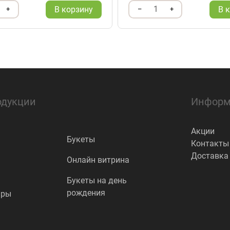
1
В корзину
В 
+
–
+
одукции
Информ
Акции
Букеты
Контакты
Доставка
Онлайн витрина
Букеты на день
рождения
ары