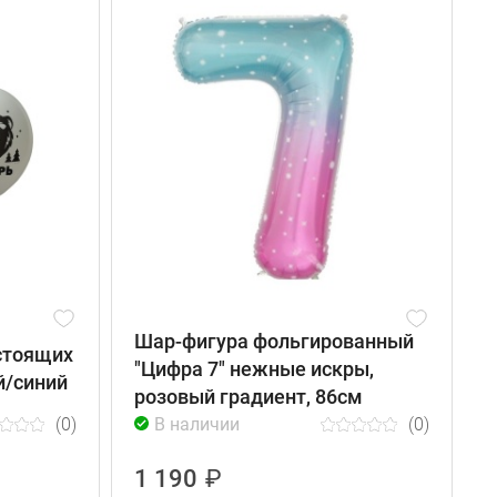
Шар-фигура фольгированный
стоящих
"Цифра 7" нежные искры,
й/синий
розовый градиент, 86см
(0)
В наличии
(0)
1 190
₽