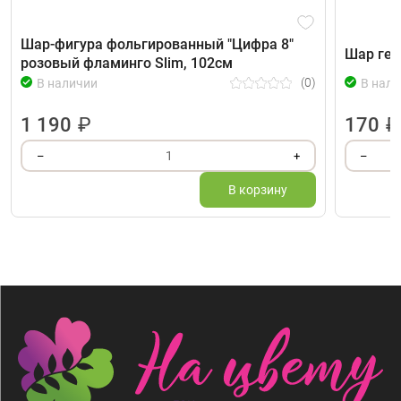
Шар-фигура фольгированный "Цифра 8"
Шар гел
розовый фламинго Slim, 102см
(0)
В наличии
В нали
1 190
₽
170
₽
1
–
+
–
В корзину