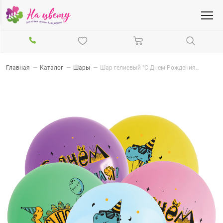
Главная
—
Каталог
—
Шары
—
Шар гелиевый "С Днем Рождения!" Веселые динозавры