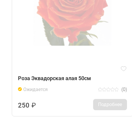
Роза Эквадорская алая 50см
Ожидается
(0)
250
₽
Подробнее