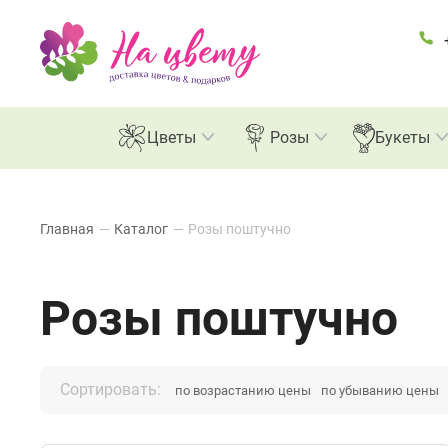
Розы
Цветы
Розы
Букеты
Главная
—
Каталог
—
Розы поштучно
Розы поштучно
Сортировать:
по возрастанию цены
по убыванию цены