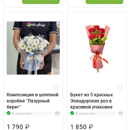
Композиция в шляпной
Букет из 5 красных
коробке "Лазурный
Эквадорских роз в
берег"
красивой упаковке
(0)
(0)
В наличии
В наличии
1 790
₽
1 850
₽