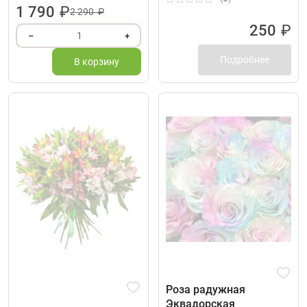
1 790
₽
2 290 ₽
250
₽
1
–
+
Подробнее
В корзину
Роза радужная
Эквадорская