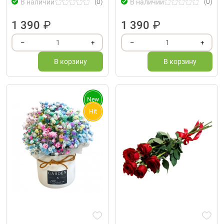
(0)
(0)
В наличии
В наличии
1 390
₽
1 390
₽
1
1
–
+
–
+
В корзину
В корзину
New
Hit