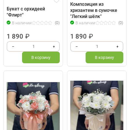
Композиция из
Букет с орхидеей
хризантем в сумочке
"Флирт"
"Легкий шёлк"
(0)
(0)
В наличии
В наличии
1 890
₽
1 890
₽
1
1
–
+
–
+
В корзину
В корзину