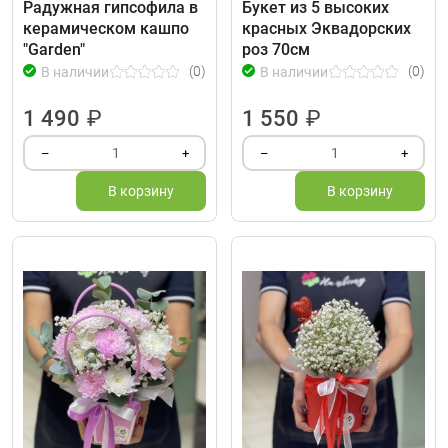
Радужная гипсофила в
Букет из 5 высоких
керамическом кашпо
красных Эквадорских
"Garden"
роз 70см
(0)
(0)
В наличии
В наличии
1 490
₽
1 550
₽
1
1
–
+
–
+
В корзину
В корзину