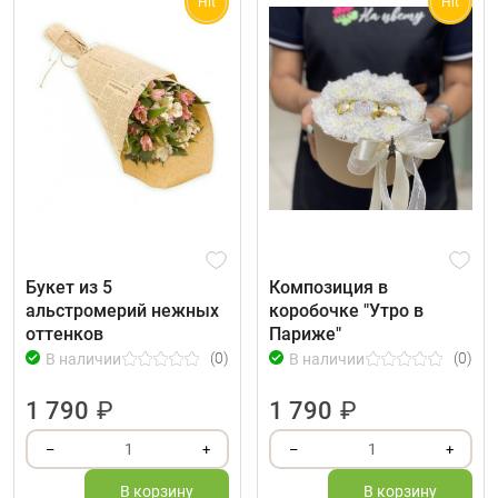
Hit
Hit
Букет из 5
Композиция в
альстромерий нежных
коробочке "Утро в
оттенков
Париже"
(0)
(0)
В наличии
В наличии
1 790
₽
1 790
₽
1
1
–
+
–
+
В корзину
В корзину