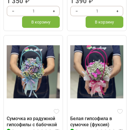
1 350
₽
1 390
₽
1
1
–
+
–
+
В корзину
В корзину
Сумочка из радужной
Белая гипсофила в
гипсофилы с бабочкой
сумочке (фуксия)