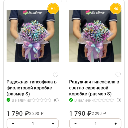
Hit
Hit
Радужная гипсофила в
Радужная гипсофила в
фиолетовой коробке
светло-сиреневой
(размер S)
коробке (размер S)
(0)
(0)
В наличии
В наличии
1 790
₽
1 790
₽
2 290 ₽
2 290 ₽
1
1
–
+
–
+