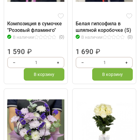
Композиция в сумочке
Белая гипсофила в
"Розовый фламинго"
шляпной коробочке (S)
(0)
(0)
В наличии
В наличии
1 590
₽
1 690
₽
1
1
–
+
–
+
В корзину
В корзину