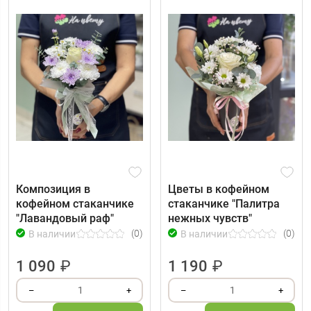
Композиция в
Цветы в кофейном
кофейном стаканчике
стаканчике "Палитра
"Лавандовый раф"
нежных чувств"
(0)
(0)
В наличии
В наличии
1 090
₽
1 190
₽
1
1
–
+
–
+