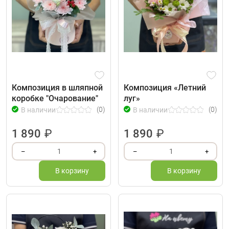
Композиция в шляпной
Композиция «Летний
коробке "Очарование"
луг»
(0)
(0)
В наличии
В наличии
1 890
₽
1 890
₽
1
1
–
+
–
+
В корзину
В корзину