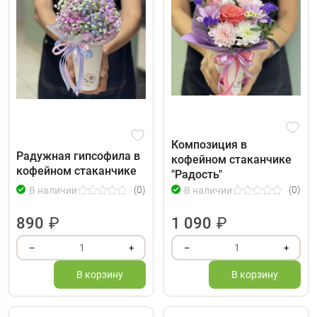
Композиция в
Радужная гипсофила в
кофейном стаканчике
кофейном стаканчике
"Радость"
(0)
(0)
В наличии
В наличии
890
₽
1 090
₽
1
1
–
+
–
+
В корзину
В корзину