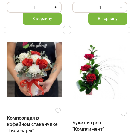
1
1
–
+
–
+
В корзину
В корзину
Композиция в
Букет из роз
кофейном стаканчике
"Комплимент"
"Твои чары"