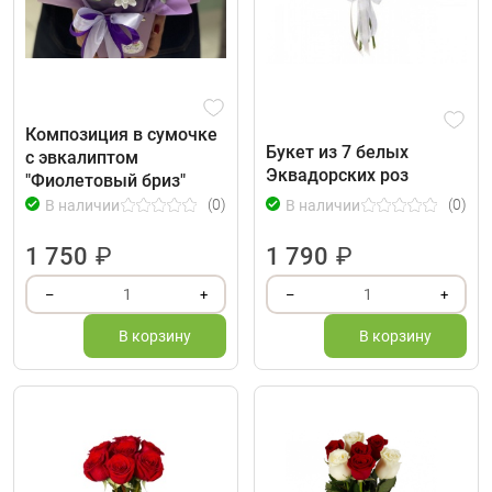
Композиция в сумочке
Букет из 7 белых
с эвкалиптом
Эквадорских роз
"Фиолетовый бриз"
(0)
(0)
В наличии
В наличии
1 750
₽
1 790
₽
1
1
–
+
–
+
В корзину
В корзину