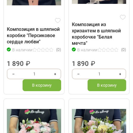
Композиция из
Композиция в шляпной
хризантем в шляпной
коробке "Персиковое
коробочке "Белая
сердце любви"
мечта"
(0)
(0)
В наличии
В наличии
1 890
₽
1 890
₽
1
1
–
+
–
+
В корзину
В корзину