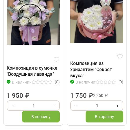
Композиция из
Композиция в сумочке
хризантем "Секрет
"Воздушная лаванда"
вкуса"
(0)
(0)
В наличии
В наличии
1 950
₽
1 750
₽
2 250 ₽
1
1
–
+
–
+
В корзину
В корзину