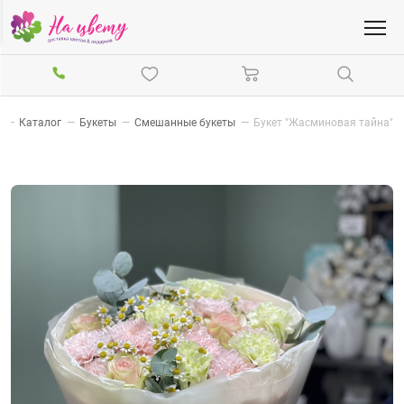
я
—
Каталог
—
Букеты
—
Смешанные букеты
—
Букет "Жасминовая тайна"