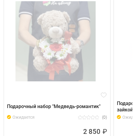
Подароч
Подарочный набор "Медведь-романтик"
зайкой 
(0)
Ожидается
Ожида
2 850
₽